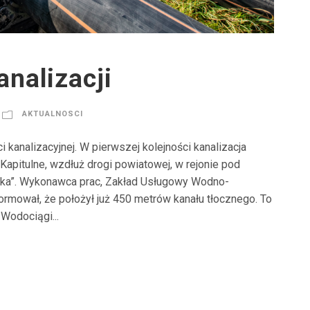
nalizacji
AKTUALNOSCI
kanalizacyjnej. W pierwszej kolejności kanalizacja
apitulne, wzdłuż drogi powiatowej, w rejonie pod
wka”. Wykonawca prac, Zakład Usługowy Wodno-
formował, że położył już 450 metrów kanału tłocznego. To
Wodociągi...